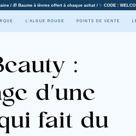
taine /
🎁
Baume à lèvres offert à chaque achat /
✨
CODE : WELCO
Diaporama
Pause
ARQUE
L'ALGUE ROUGE
POINTS DE VENTE
L
eauty :
ge d'une
ui fait du