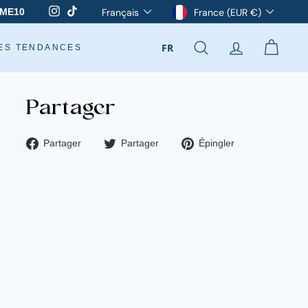
Langue
Devise
Instagram
TikTok
Français
France (EUR €)
ME10
FR
ES TENDANCES
RECHERCHER
COMPTE
PANIE
Partager
Partager
Tweeter
Épingler
Partager
Partager
Épingler
sur
sur
sur
Facebook
Twitter
Pinterest