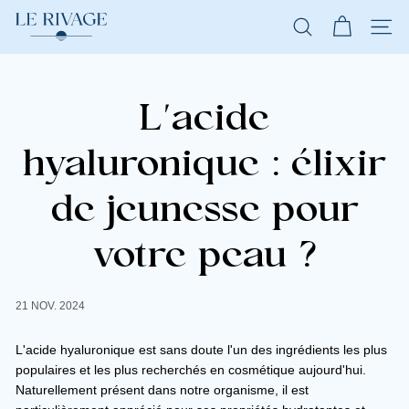
L
Passer
au
NAVI
RECHERCHER
e
contenu
R
L'acide
i
v
hyaluronique : élixir
a
g
de jeunesse pour
e
votre peau ?
21 NOV. 2024
L'acide hyaluronique est sans doute l'un des ingrédients les plus
populaires et les plus recherchés en cosmétique aujourd'hui.
Naturellement présent dans notre organisme, il est