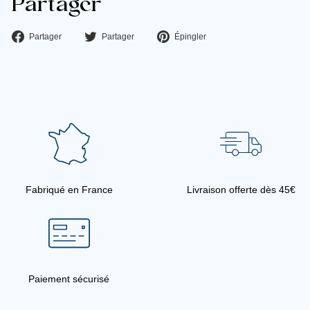
Partager
Partager
Tweeter
Épingler
Partager
Partager
Épingler
sur
sur
sur
Facebook
Twitter
Pinterest
Fabriqué en France
Livraison offerte dès 45€
Paiement sécurisé