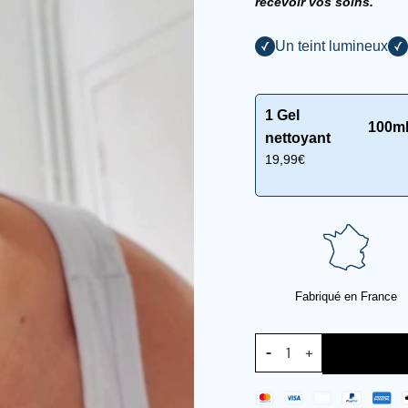
recevoir vos soins.
Un teint lumineux
1 Gel
100m
nettoyant
19,99€
Fabriqué en France
+
−