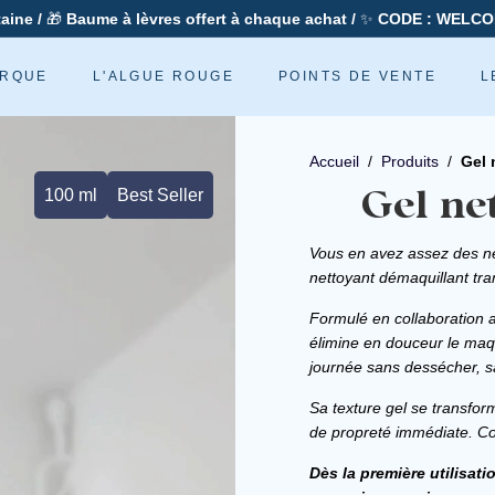
taine /
🎁
Baume à lèvres offert à chaque achat /
✨
CODE : WELCO
Diaporama
Pause
ARQUE
L'ALGUE ROUGE
POINTS DE VENTE
L
Accueil
/
Produits
/
Gel 
Gel ne
100 ml
Best Seller
Vous en avez assez des net
nettoyant démaquillant tra
Formulé en collaboration 
élimine en douceur le maq
journée sans dessécher, san
Sa texture gel se transfo
de propreté immédiate. Co
Dès la première utilisati