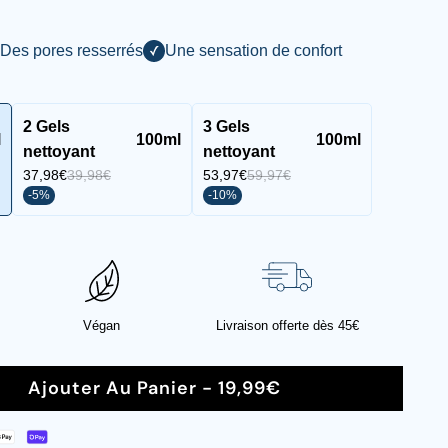
Des pores resserrés
Une sensation de confort
2 Gels
3 Gels
l
100ml
100ml
nettoyant
nettoyant
37,98€
39,98€
53,97€
59,97€
-5%
-10%
Végan
Livraison offerte dès 45€
Ajouter Au Panier - 19,99€