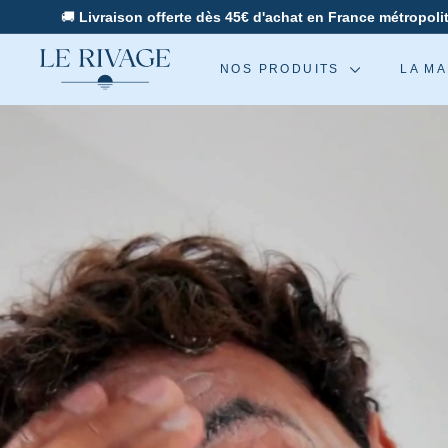
Passer
🚚
Livraison offerte dès 45€ d'achat en France métropoli
au
L
contenu
NOS PRODUITS
LA M
e
R
i
v
a
g
e