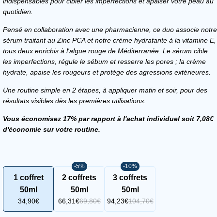
indispensables pour cibler les imperfections et apaiser votre peau au
quotidien.
Pensé en collaboration avec une pharmacienne, ce duo associe notre
sérum traitant au Zinc PCA et notre crème hydratante à la vitamine E,
tous deux enrichis à l'algue rouge de Méditerranée. Le sérum cible
les imperfections, régule le sébum et resserre les pores ; la crème
hydrate, apaise les rougeurs et protège des agressions extérieures.
Une routine simple en 2 étapes, à appliquer matin et soir, pour des
résultats visibles dès les premières utilisations.
Vous économisez 17% par rapport à l'achat individuel soit 7,08€
d'économie sur votre routine.
-5%
-10%
1 coffret
2 coffrets
3 coffrets
50ml
50ml
50ml
34,90€
66,31€
69,80€
94,23€
104,70€