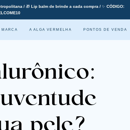
tropolitana /
🎁
Lip balm de brinde a cada compra /
✨
CÓDIGO:
ELCOME10
slideshow
pausa
A MARCA
A ALGA VERMELHA
PONTOS DE VENDA
lurônico:
 juventude
ua pele?