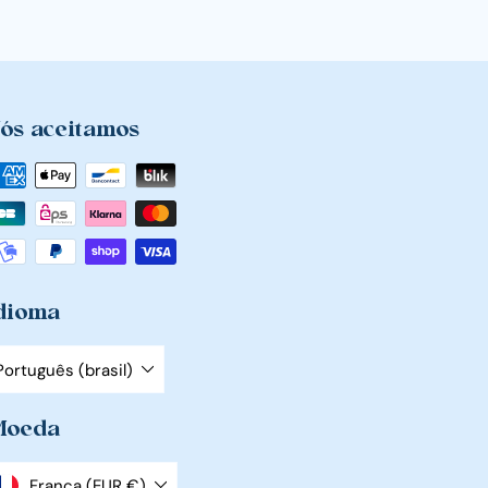
ós aceitamos
dioma
Português (brasil)
oeda
França (EUR €)