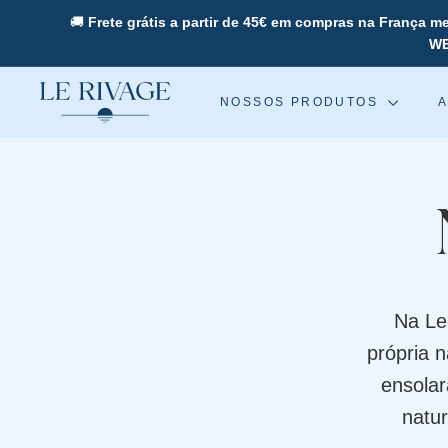
Pular
🚚
Frete grátis a partir de 45€ em compras na França me
para
W
o
Conteúdo
L
NOSSOS PRODUTOS
e
R
i
v
a
g
e
Na Le
própria n
ensola
natur