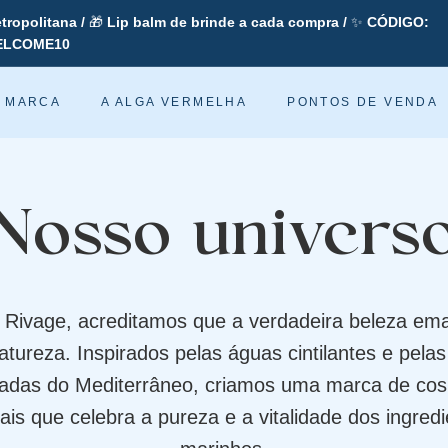
tropolitana /
🎁
Lip balm de brinde a cada compra /
✨
CÓDIGO:
ELCOME10
slideshow
pausa
A MARCA
A ALGA VERMELHA
PONTOS DE VENDA
Nosso univers
 Rivage, acreditamos que a verdadeira beleza em
atureza. Inspirados pelas águas cintilantes e pel
radas do Mediterrâneo, criamos uma marca de cos
ais que celebra a pureza e a vitalidade dos ingred