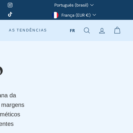
Idioma
Português (brasil)
Instagram
Moeda
TikTok
França (EUR €)
FR
AS TENDÊNCIAS
PESQUISA
CONTA
CARR
o
ana da
as margens
méticos
ientes