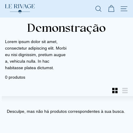
L
Pular
para
NAVE
PESQUISA
e
o
Demonstração
R
Conteúdo
i
v
Lorem ipsum dolor sit amet,
consectetur adipiscing elit. Morbi
a
eu nisi dignissim, pretium augue
g
a, vehicula nulla. In hac
e
habitasse platea dictumst.
0 produtos
Small
List
Desculpe, mas não há produtos correspondentes à sua busca.